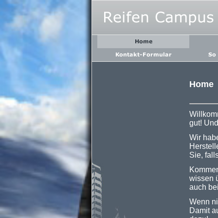
Home
Willkom
gut! Und
Wir habe
Herstell
Sie, fal
Kommen 
wissen 
auch be
Wenn nic
Damit au