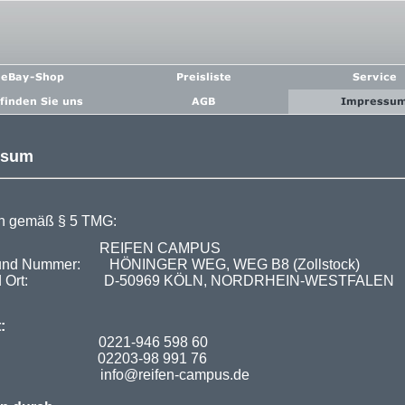
ssum
n gemäß § 5 TMG:
ma: REIFEN CAMPUS
 und Nummer: HÖNINGER WEG, WEG B8 (Zollstock)
nd Ort: D-50969 KÖLN, NORDRHEIN-WESTFALEN
:
fon: 0221-946 598 60
 02203-98 991 76
l: info@reifen-campus.de