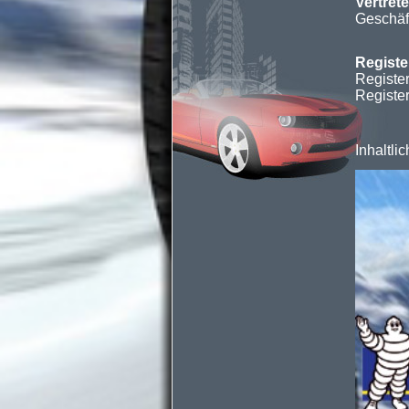
Vertret
Gesch
Registe
Regis
Regi
Inhaltl