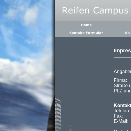
Impre
Angabe
Fir
Straße
PLZ u
Kontakt
Tele
Fax:
E-Mai